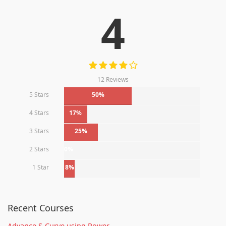
4
12 Reviews
5 Stars
50%
4 Stars
17%
3 Stars
25%
2 Stars
0%
1 Star
8%
Recent Courses
Advance S-Curve using Power