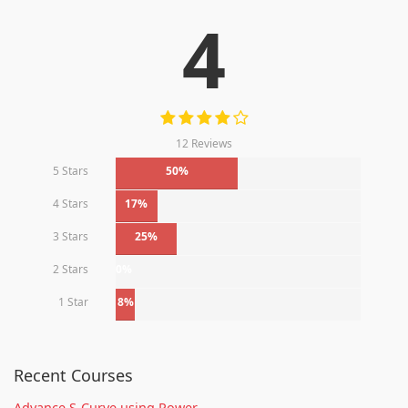
4
12 Reviews
5 Stars
50%
4 Stars
17%
3 Stars
25%
2 Stars
0%
1 Star
8%
Recent Courses
Advance S-Curve using Power