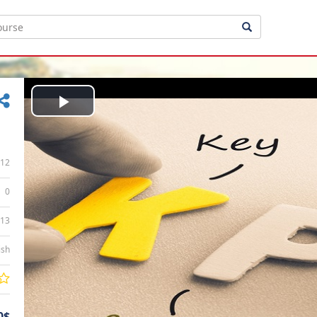
Play
Video
12
0
:13
ish
0$