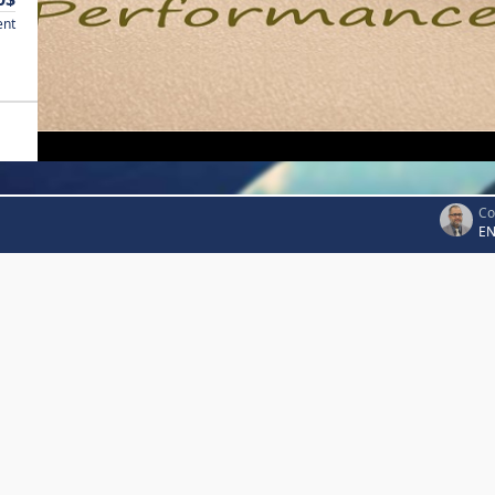
ent
Co
EN