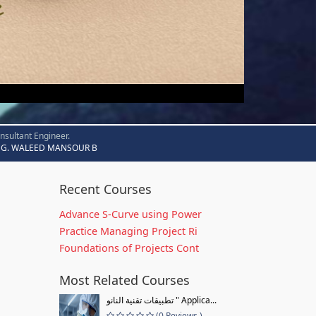
nsultant Engineer.
G. WALEED MANSOUR B
Recent Courses
Advance S-Curve using Power
Practice Managing Project Ri
Foundations of Projects Cont
Most Related Courses
تطبيقات تقنية النانو " Applica...
(0 Reviews )