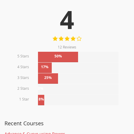
4
12 Reviews
5 Stars
50%
4 Stars
17%
3 Stars
25%
2 Stars
0%
1 Star
8%
Recent Courses
Advance S-Curve using Power