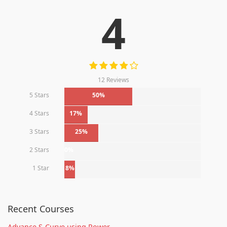
4
12 Reviews
5 Stars
50%
4 Stars
17%
3 Stars
25%
2 Stars
0%
1 Star
8%
Recent Courses
Advance S-Curve using Power