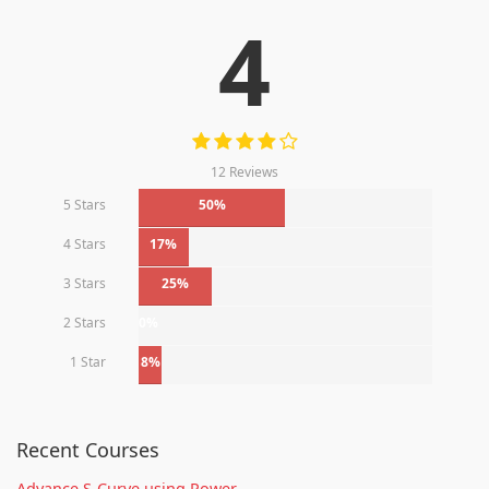
4
12 Reviews
5 Stars
50%
4 Stars
17%
3 Stars
25%
2 Stars
0%
1 Star
8%
Recent Courses
Advance S-Curve using Power