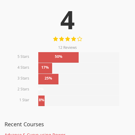
4
12 Reviews
5 Stars
50%
4 Stars
17%
3 Stars
25%
2 Stars
0%
1 Star
8%
Recent Courses
Advance S-Curve using Power