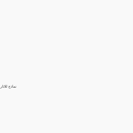
3- نماذج للا