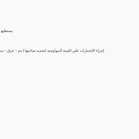
(6) يستط
(7) إجراء الإختبارات علي العينة البيولوجية لتحديد صاحبها ( دم – عرق –