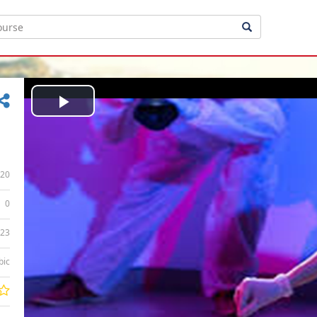
Play
Video
20
0
:23
bic