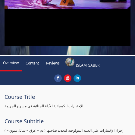
Overview
Content
Reviews
ISLAM GABER
Course Title
الإختبارات الكيميائية للأدلة الجنائية في مسرح الجريمة
Course Subtitle
( إجراء الإختبارات علي العينة البيولوجية لتحديد صاحبها ( دم – عرق – سائل منوي –