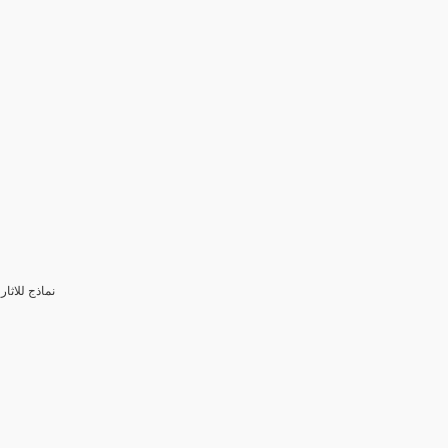
3- نماذج للا