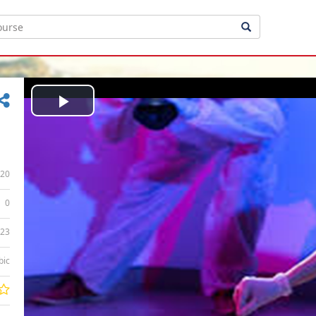
Play
Video
20
0
:23
bic