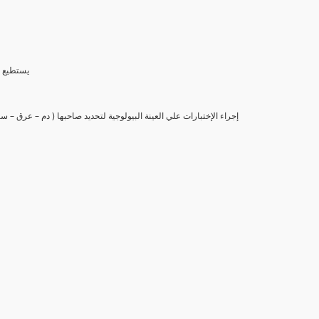
(6) يستط
(7) إجراء الإختبارات علي العينة البيولوجية لتحديد صاحبها ( دم – عرق –