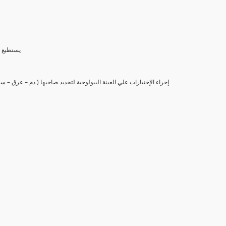
(6) يستط
(7) إجراء الإختبارات علي العينة البيولوجية لتحديد صاحبها ( دم – عرق –