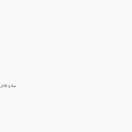
3- نماذج للا