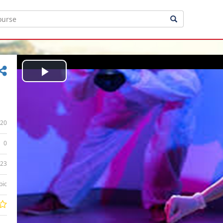
Play
Video
20
0
:23
bic