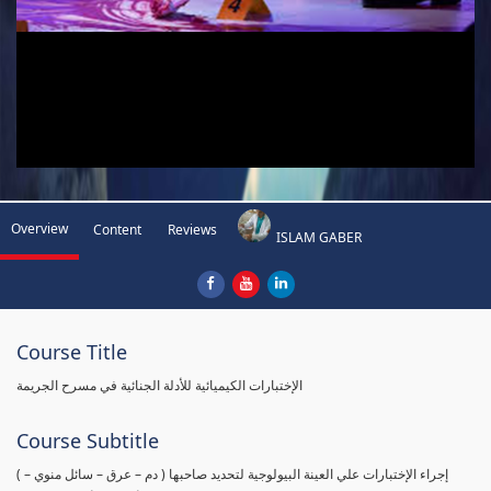
Overview
Content
Reviews
ISLAM GABER
Course Title
الإختبارات الكيميائية للأدلة الجنائية في مسرح الجريمة
Course Subtitle
( إجراء الإختبارات علي العينة البيولوجية لتحديد صاحبها ( دم – عرق – سائل منوي –