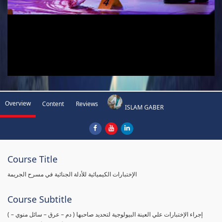
Overview
Content
Reviews
ISLAM GABER
Course Title
الإختبارات الكيميائية للأدلة الجنائية في مسرح الجريمة
Course Subtitle
( إجراء الإختبارات علي العينة البيولوجية لتحديد صاحبها ( دم – عرق – سائل منوي –