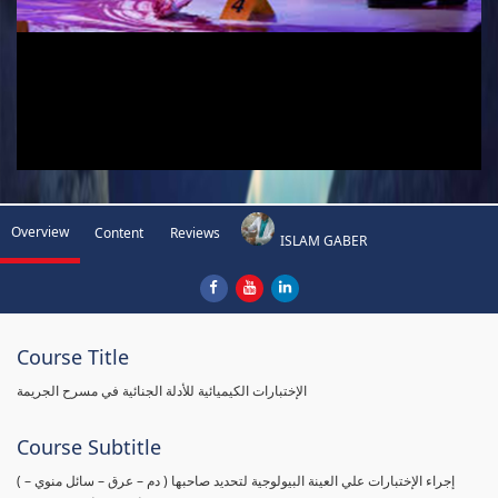
Overview
Content
Reviews
ISLAM GABER
Course Title
الإختبارات الكيميائية للأدلة الجنائية في مسرح الجريمة
Course Subtitle
( إجراء الإختبارات علي العينة البيولوجية لتحديد صاحبها ( دم – عرق – سائل منوي –