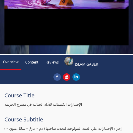
Overview
Content
Reviews
ISLAM GABER
Course Title
الإختبارات الكيميائية للأدلة الجنائية في مسرح الجريمة
Course Subtitle
( إجراء الإختبارات علي العينة البيولوجية لتحديد صاحبها ( دم – عرق – سائل منوي –