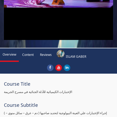
Overview
Content
Reviews
ISLAM GABER
Course Title
الإختبارات الكيميائية للأدلة الجنائية في مسرح الجريمة
Course Subtitle
( إجراء الإختبارات علي العينة البيولوجية لتحديد صاحبها ( دم – عرق – سائل منوي –