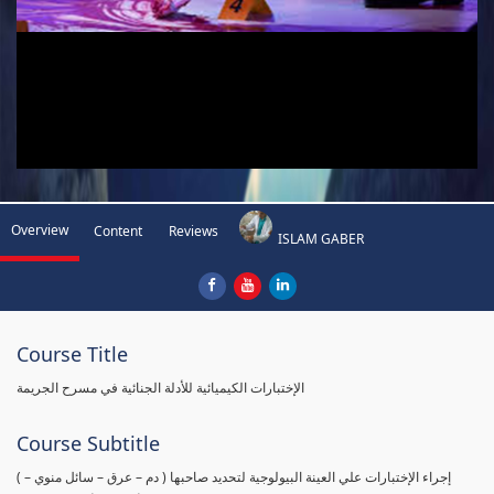
Overview
Content
Reviews
ISLAM GABER
Course Title
الإختبارات الكيميائية للأدلة الجنائية في مسرح الجريمة
Course Subtitle
( إجراء الإختبارات علي العينة البيولوجية لتحديد صاحبها ( دم – عرق – سائل منوي –