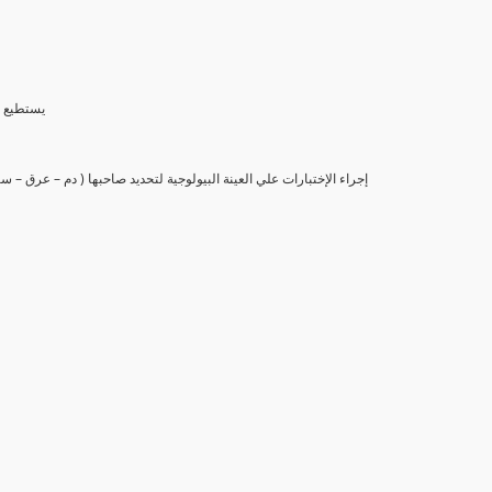
(6) يستط
(7) إجراء الإختبارات علي العينة البيولوجية لتحديد صاحبها ( دم – عرق –