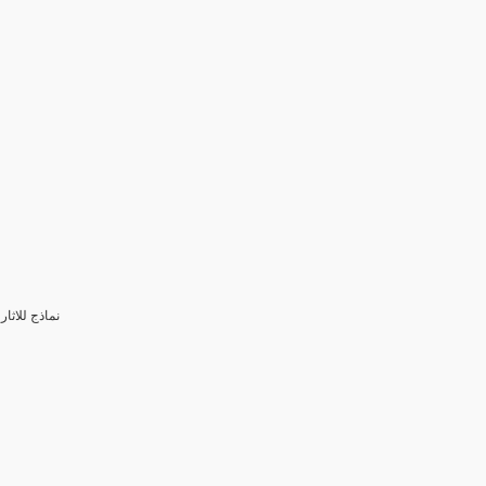
3- نماذج للا