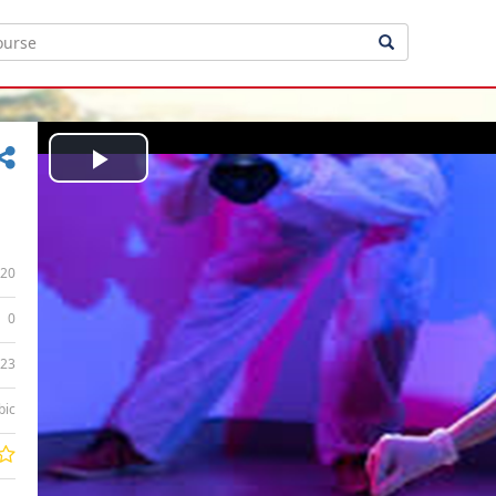
Play
Video
20
0
:23
bic