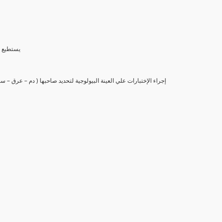
(6) يستط
(7) إجراء الإختبارات علي العينة البيولوجية لتحديد صاحبها ( دم – عرق –