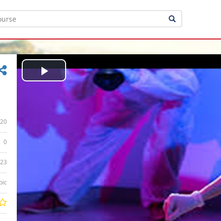
Play
Video
20
0
:23
bic