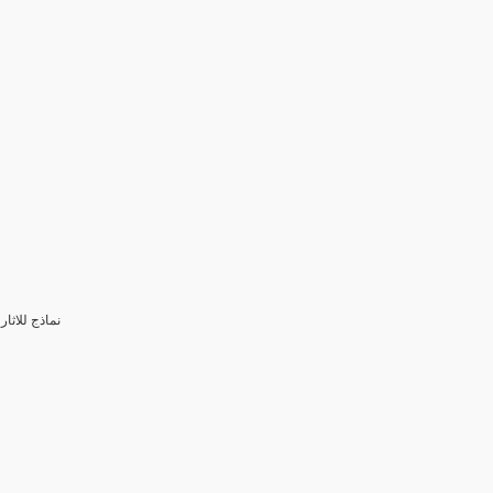
3- نماذج للا