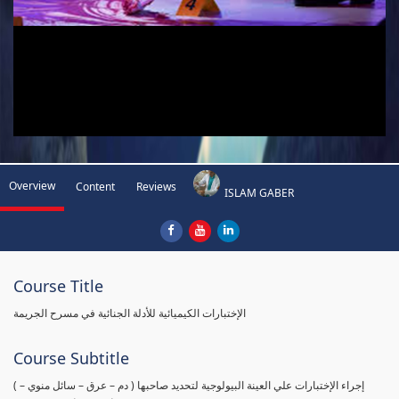
Overview
Content
Reviews
ISLAM GABER
Course Title
الإختبارات الكيميائية للأدلة الجنائية في مسرح الجريمة
Course Subtitle
( إجراء الإختبارات علي العينة البيولوجية لتحديد صاحبها ( دم – عرق – سائل منوي –