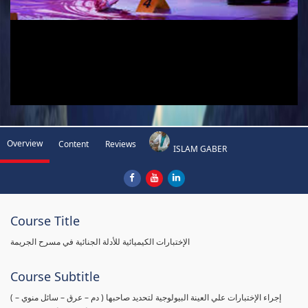
Overview
Content
Reviews
ISLAM GABER
Course Title
الإختبارات الكيميائية للأدلة الجنائية في مسرح الجريمة
Course Subtitle
( إجراء الإختبارات علي العينة البيولوجية لتحديد صاحبها ( دم – عرق – سائل منوي –