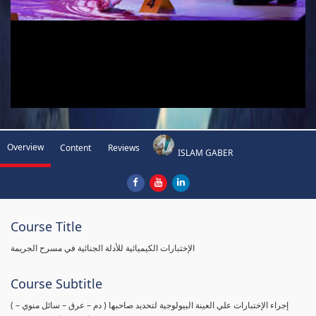
Overview
Content
Reviews
ISLAM GABER
Course Title
الإختبارات الكيميائية للأدلة الجنائية في مسرح الجريمة
Course Subtitle
( إجراء الإختبارات علي العينة البيولوجية لتحديد صاحبها ( دم – عرق – سائل منوي –