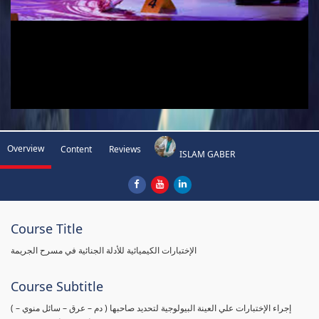
Overview
Content
Reviews
ISLAM GABER
Course Title
الإختبارات الكيميائية للأدلة الجنائية في مسرح الجريمة
Course Subtitle
( إجراء الإختبارات علي العينة البيولوجية لتحديد صاحبها ( دم – عرق – سائل منوي –