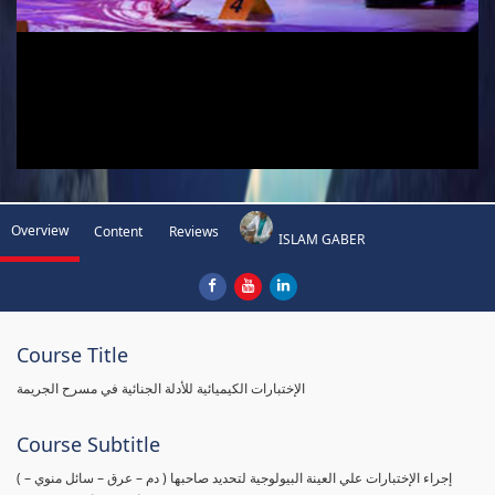
Overview
Content
Reviews
ISLAM GABER
Course Title
الإختبارات الكيميائية للأدلة الجنائية في مسرح الجريمة
Course Subtitle
( إجراء الإختبارات علي العينة البيولوجية لتحديد صاحبها ( دم – عرق – سائل منوي –