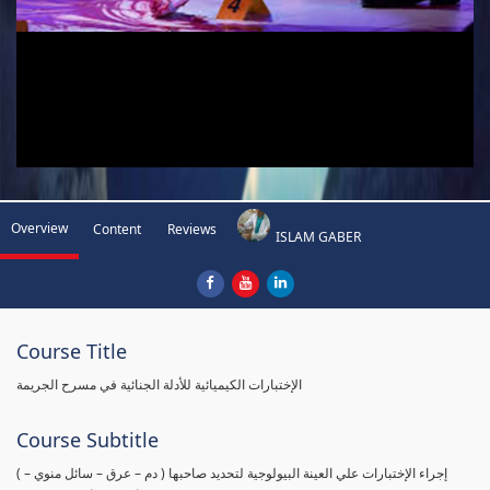
Overview
Content
Reviews
ISLAM GABER
Course Title
الإختبارات الكيميائية للأدلة الجنائية في مسرح الجريمة
Course Subtitle
( إجراء الإختبارات علي العينة البيولوجية لتحديد صاحبها ( دم – عرق – سائل منوي –