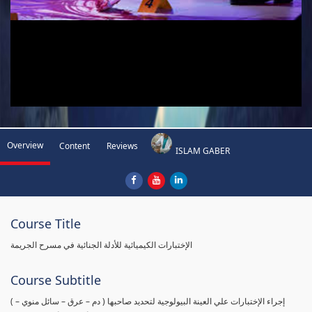
Overview
Content
Reviews
ISLAM GABER
Course Title
الإختبارات الكيميائية للأدلة الجنائية في مسرح الجريمة
Course Subtitle
( إجراء الإختبارات علي العينة البيولوجية لتحديد صاحبها ( دم – عرق – سائل منوي –