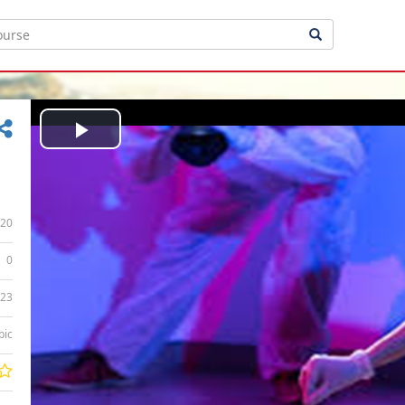
Play
Video
20
0
:23
bic