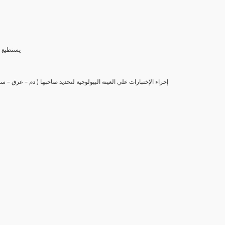
(6) يستط
(7) إجراء الإختبارات علي العينة البيولوجية لتحديد صاحبها ( دم – عرق –