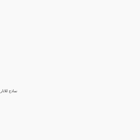
3- نماذج للا