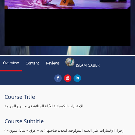
Overview
Content
Reviews
ISLAM GABER
Course Title
الإختبارات الكيميائية للأدلة الجنائية في مسرح الجريمة
Course Subtitle
( إجراء الإختبارات علي العينة البيولوجية لتحديد صاحبها ( دم – عرق – سائل منوي –