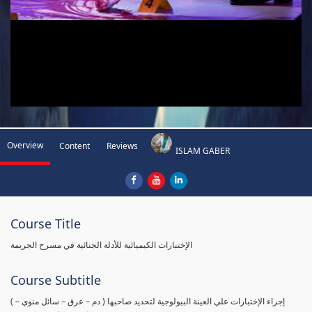
Overview
Content
Reviews
ISLAM GABER
Course Title
الإختبارات الكيميائية للأدلة الجنائية في مسرح الجريمة
Course Subtitle
( إجراء الإختبارات علي العينة البيولوجية لتحديد صاحبها ( دم – عرق – سائل منوي –