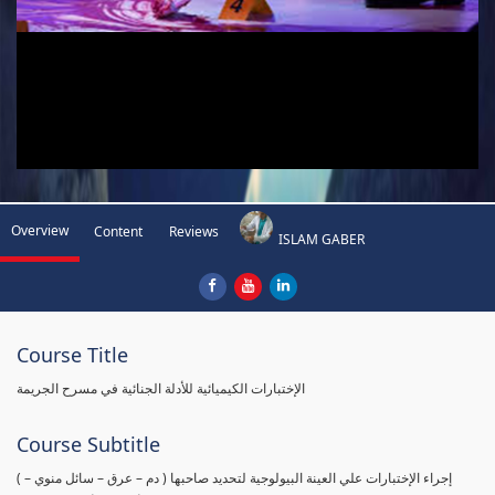
Overview
Content
Reviews
ISLAM GABER
Course Title
الإختبارات الكيميائية للأدلة الجنائية في مسرح الجريمة
Course Subtitle
( إجراء الإختبارات علي العينة البيولوجية لتحديد صاحبها ( دم – عرق – سائل منوي –