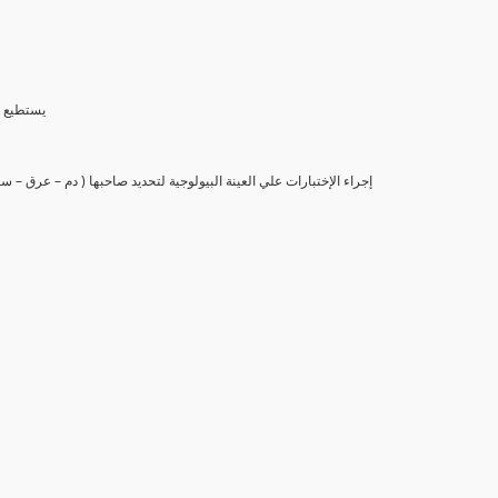
(6) يستط
(7) إجراء الإختبارات علي العينة البيولوجية لتحديد صاحبها ( دم – عرق –