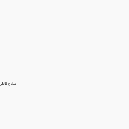
3- نماذج للا