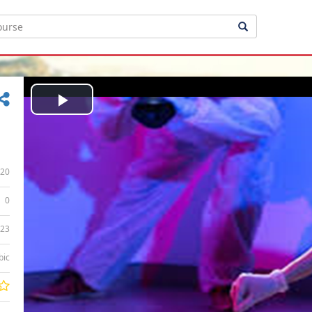
Play
Video
20
0
:23
bic