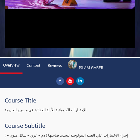
Overview
Content
Reviews
ISLAM GABER
Course Title
الإختبارات الكيميائية للأدلة الجنائية في مسرح الجريمة
Course Subtitle
( إجراء الإختبارات علي العينة البيولوجية لتحديد صاحبها ( دم – عرق – سائل منوي –