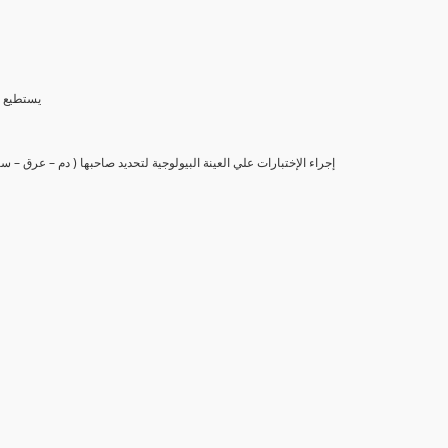
(6) يستط
(7) إجراء الإختبارات علي العينة البيولوجية لتحديد صاحبها ( دم – عرق –