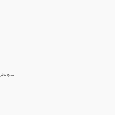
3- نماذج للا