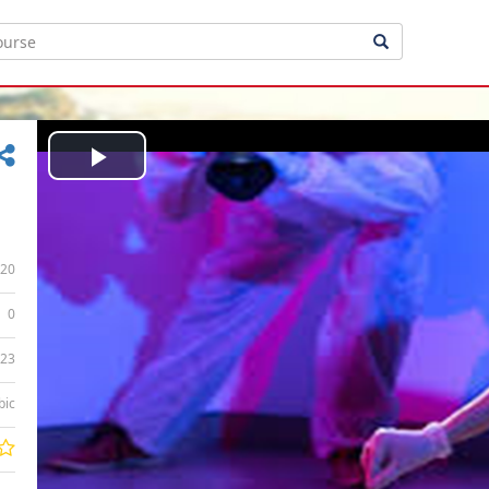
Play
Video
20
0
:23
bic