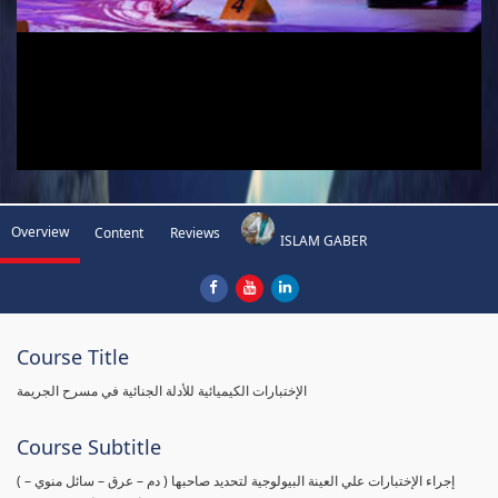
Overview
Content
Reviews
ISLAM GABER
Course Title
الإختبارات الكيميائية للأدلة الجنائية في مسرح الجريمة
Course Subtitle
( إجراء الإختبارات علي العينة البيولوجية لتحديد صاحبها ( دم – عرق – سائل منوي –