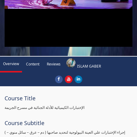
Overview
Content
Reviews
ISLAM GABER
Course Title
الإختبارات الكيميائية للأدلة الجنائية في مسرح الجريمة
Course Subtitle
( إجراء الإختبارات علي العينة البيولوجية لتحديد صاحبها ( دم – عرق – سائل منوي –