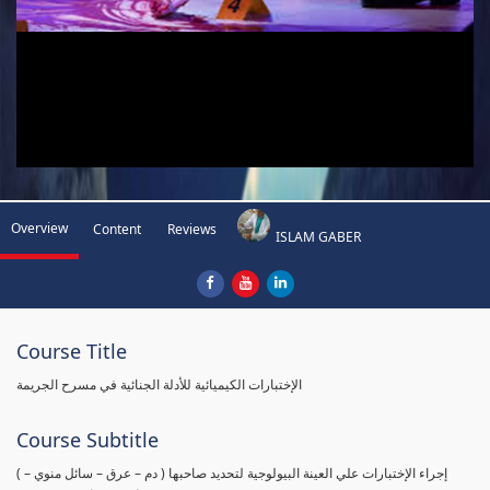
Overview
Content
Reviews
ISLAM GABER
Course Title
الإختبارات الكيميائية للأدلة الجنائية في مسرح الجريمة
Course Subtitle
( إجراء الإختبارات علي العينة البيولوجية لتحديد صاحبها ( دم – عرق – سائل منوي –