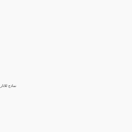
3- نماذج للا