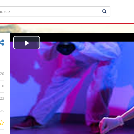
Play
Video
20
0
:23
bic