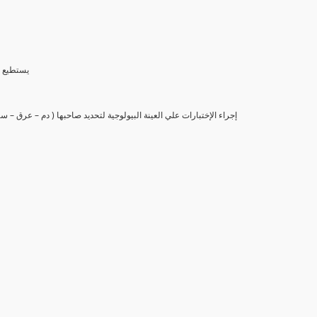
(6) يستط
(7) إجراء الإختبارات علي العينة البيولوجية لتحديد صاحبها ( دم – عرق –