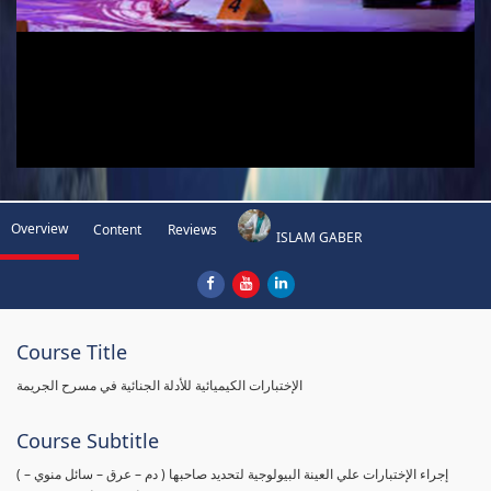
Overview
Content
Reviews
ISLAM GABER
Course Title
الإختبارات الكيميائية للأدلة الجنائية في مسرح الجريمة
Course Subtitle
( إجراء الإختبارات علي العينة البيولوجية لتحديد صاحبها ( دم – عرق – سائل منوي –