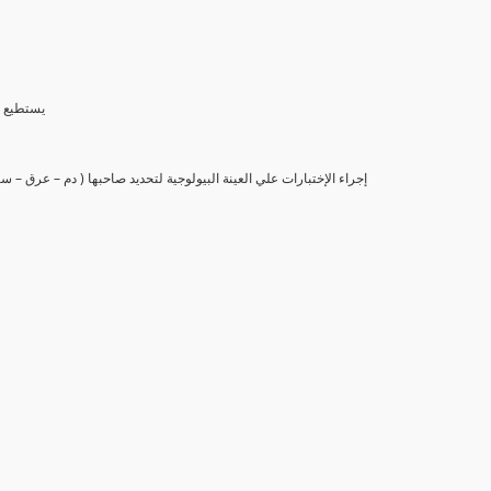
(6) يستط
(7) إجراء الإختبارات علي العينة البيولوجية لتحديد صاحبها ( دم – عرق –