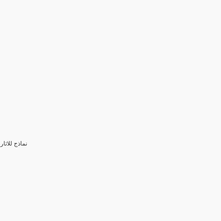
3- نماذج للا