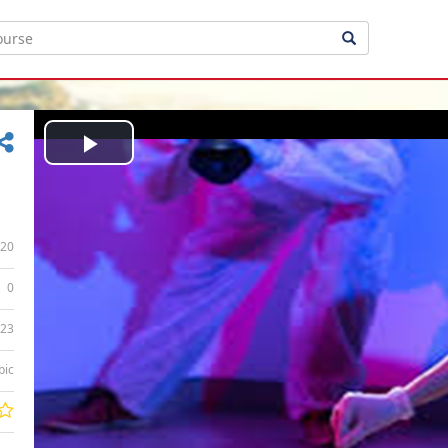
Play
Video
20
0
:23
bic