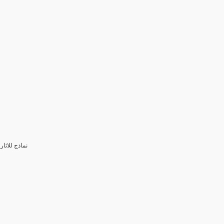
3- نماذج للا