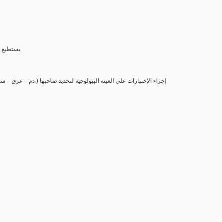
(6) يستط
(7) إجراء الإختبارات علي العينة البيولوجية لتحديد صاحبها ( دم – عرق –