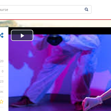
Play
Video
20
0
:23
bic