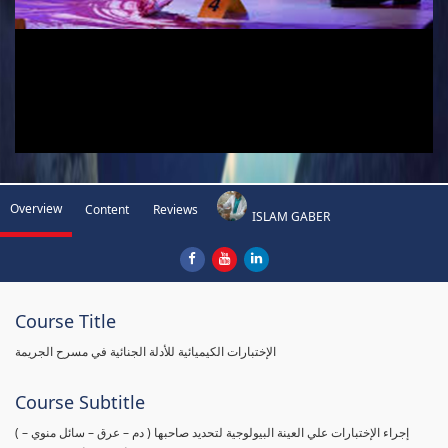
Overview
Content
Reviews
ISLAM GABER
Course Title
الإختبارات الكيميائية للأدلة الجنائية في مسرح الجريمة
Course Subtitle
( إجراء الإختبارات علي العينة البيولوجية لتحديد صاحبها ( دم – عرق – سائل منوي –