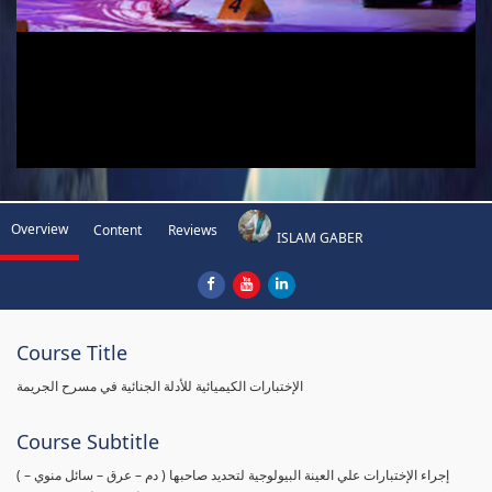
Overview
Content
Reviews
ISLAM GABER
Course Title
الإختبارات الكيميائية للأدلة الجنائية في مسرح الجريمة
Course Subtitle
( إجراء الإختبارات علي العينة البيولوجية لتحديد صاحبها ( دم – عرق – سائل منوي –