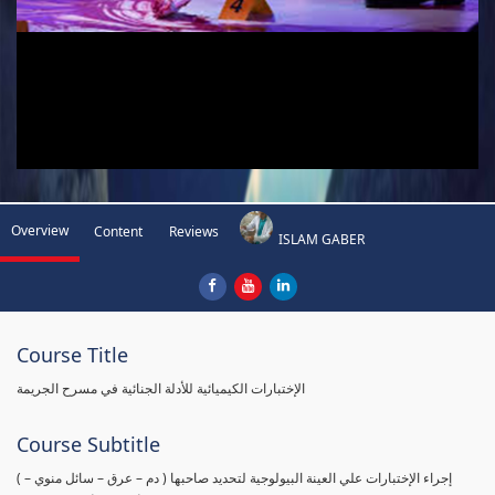
Overview
Content
Reviews
ISLAM GABER
Course Title
الإختبارات الكيميائية للأدلة الجنائية في مسرح الجريمة
Course Subtitle
( إجراء الإختبارات علي العينة البيولوجية لتحديد صاحبها ( دم – عرق – سائل منوي –