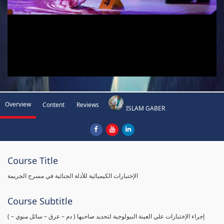
Overview
Content
Reviews
ISLAM GABER
Course Title
الإختبارات الكيميائية للأدلة الجنائية في مسرح الجريمة
Course Subtitle
( إجراء الإختبارات علي العينة البيولوجية لتحديد صاحبها ( دم – عرق – سائل منوي –