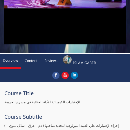
Overview
Content
Reviews
ISLAM GABER
Course Title
الإختبارات الكيميائية للأدلة الجنائية في مسرح الجريمة
Course Subtitle
( إجراء الإختبارات علي العينة البيولوجية لتحديد صاحبها ( دم – عرق – سائل منوي –