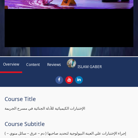
Overview
Content
Reviews
ISLAM GABER
Course Title
الإختبارات الكيميائية للأدلة الجنائية في مسرح الجريمة
Course Subtitle
( إجراء الإختبارات علي العينة البيولوجية لتحديد صاحبها ( دم – عرق – سائل منوي –