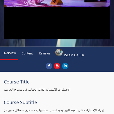
Overview
Content
Reviews
ISLAM GABER
Course Title
الإختبارات الكيميائية للأدلة الجنائية في مسرح الجريمة
Course Subtitle
( إجراء الإختبارات علي العينة البيولوجية لتحديد صاحبها ( دم – عرق – سائل منوي –