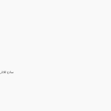
3- نماذج للا