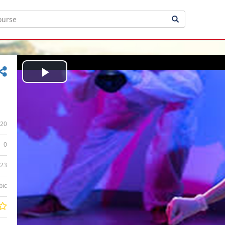
Play
Video
20
0
:23
bic