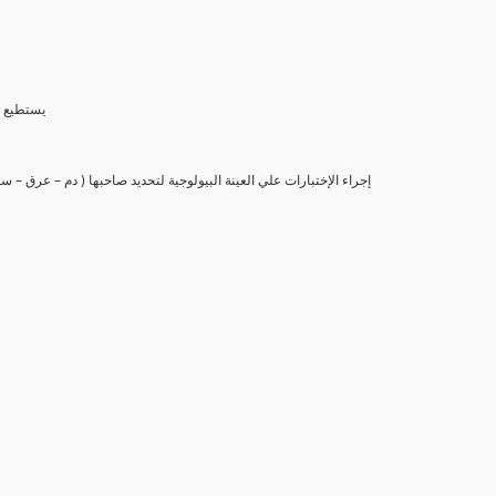
(6) يستط
(7) إجراء الإختبارات علي العينة البيولوجية لتحديد صاحبها ( دم – عرق –