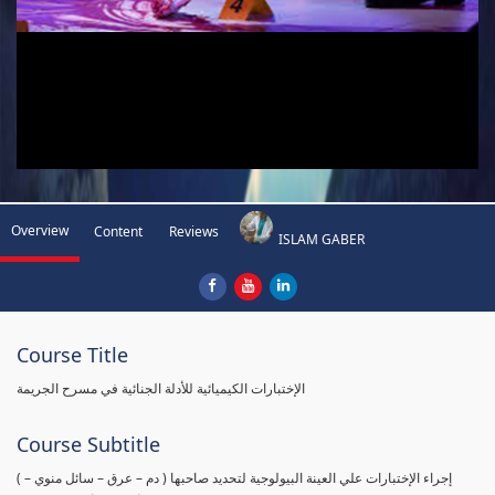
Overview
Content
Reviews
ISLAM GABER
Course Title
الإختبارات الكيميائية للأدلة الجنائية في مسرح الجريمة
Course Subtitle
( إجراء الإختبارات علي العينة البيولوجية لتحديد صاحبها ( دم – عرق – سائل منوي –