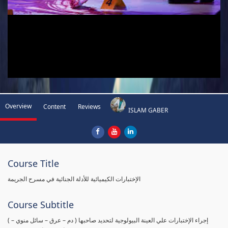
Overview
Content
Reviews
ISLAM GABER
Course Title
الإختبارات الكيميائية للأدلة الجنائية في مسرح الجريمة
Course Subtitle
( إجراء الإختبارات علي العينة البيولوجية لتحديد صاحبها ( دم – عرق – سائل منوي –